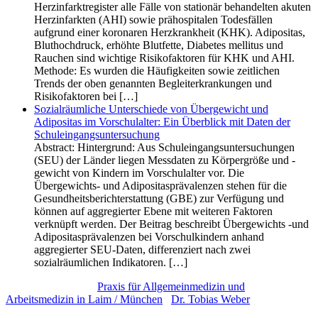
Herzinfarktregister alle Fälle von stationär behandelten akuten
Herzinfarkten (AHI) sowie prähospitalen Todesfällen
aufgrund einer koronaren Herzkrankheit (KHK). Adipositas,
Bluthochdruck, erhöhte Blutfette, Diabetes mellitus und
Rauchen sind wichtige Risikofaktoren für KHK und AHI.
Methode: Es wurden die Häufigkeiten sowie zeitlichen
Trends der oben genannten Begleiterkrankungen und
Risikofaktoren bei […]
Sozialräumliche Unterschiede von Übergewicht und
Adipositas im Vorschulalter: Ein Überblick mit Daten der
Schuleingangs­untersuchung
Abstract: Hintergrund: Aus Schuleingangsuntersuchungen
(SEU) der Länder liegen Messdaten zu Körpergröße und -
gewicht von Kindern im Vorschulalter vor. Die
Übergewichts- und Adipositasprävalenzen stehen für die
Gesundheitsberichterstattung (GBE) zur Verfügung und
können auf aggregierter Ebene mit weiteren Faktoren
verknüpft werden. Der Beitrag beschreibt Übergewichts -und
Adipositasprävalenzen bei Vorschulkindern anhand
aggregierter SEU-Daten, differenziert nach zwei
sozialräumlichen Indikatoren. […]
2026 © Copyright -
Praxis für Allgemeinmedizin und
Arbeitsmedizin in Laim / München
/
Dr. Tobias Weber