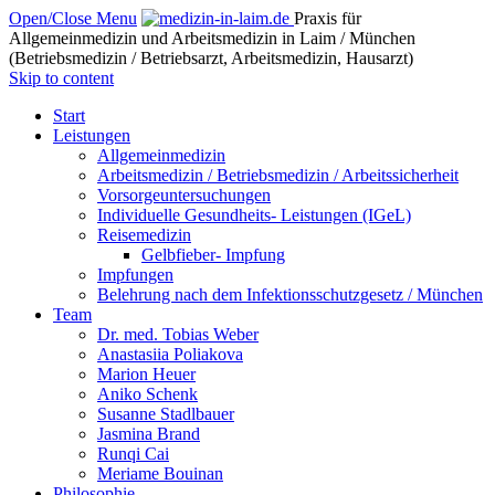
Open/Close Menu
Praxis für
Allgemeinmedizin und Arbeitsmedizin in Laim / München
(Betriebsmedizin / Betriebsarzt, Arbeitsmedizin, Hausarzt)
Skip to content
Start
Leistungen
Allgemeinmedizin
Arbeitsmedizin / Betriebsmedizin / Arbeitssicherheit
Vorsorgeuntersuchungen
Individuelle Gesundheits- Leistungen (IGeL)
Reisemedizin
Gelbfieber- Impfung
Impfungen
Belehrung nach dem Infektionsschutzgesetz / München
Team
Dr. med. Tobias Weber
Anastasiia Poliakova
Marion Heuer
Aniko Schenk
Susanne Stadlbauer
Jasmina Brand
Runqi Cai
Meriame Bouinan
Philosophie