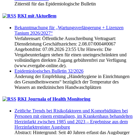
Zitierstil für das Epidemiologische Bulletin
RKI mit Aktuellem
Bekanntmachung für „Wartungsverlängerung + Lizenzen
Tanium 2026/2027“
Verfahrensart: Öffentliche Ausschreibung Vertragsart:
Dienstleistung Geschäftszeichen: 2.08.07/0004#0067
Angebotsfrist: 07.09.2026 23:55 Uhr Hinweis: Die
Vergabeunterlagen stehen für einen uneingeschränkten und
vollständigen direkten Zugang gebührenfrei zur Verfügung
(www.evergabe-online.de).
Epidemio­logisches Bulletin 32/2026
Änderung der Empfehlung „Hände­hygiene in Einrichtungen
des Gesundheits­wesens“ bezüglich der Temperatur des
Wassers an medizinischen Hand­wasch­plätzen
RKI Journala of Health Monitoring
Zeitliche Trends bei Risiko­faktoren und Komorbiditäten bei
Personen mit einem erstmaligen, im Krankenhaus behandelten
Herzinfarkt zwischen 1985 und 2023 – Ergebnisse aus dem
Herzinfarkt­register Augsburg
Abstract: Hintergrund: Seit 40 Jahren erfasst das Augsburger