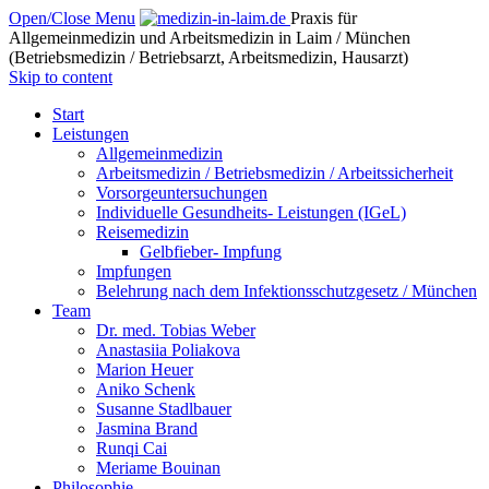
Open/Close Menu
Praxis für
Allgemeinmedizin und Arbeitsmedizin in Laim / München
(Betriebsmedizin / Betriebsarzt, Arbeitsmedizin, Hausarzt)
Skip to content
Start
Leistungen
Allgemeinmedizin
Arbeitsmedizin / Betriebsmedizin / Arbeitssicherheit
Vorsorgeuntersuchungen
Individuelle Gesundheits- Leistungen (IGeL)
Reisemedizin
Gelbfieber- Impfung
Impfungen
Belehrung nach dem Infektionsschutzgesetz / München
Team
Dr. med. Tobias Weber
Anastasiia Poliakova
Marion Heuer
Aniko Schenk
Susanne Stadlbauer
Jasmina Brand
Runqi Cai
Meriame Bouinan
Philosophie