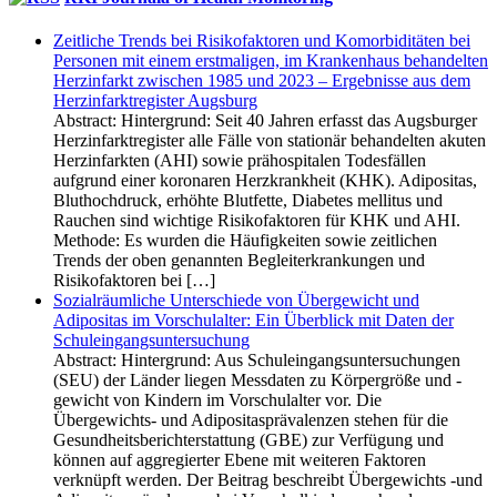
Zeitliche Trends bei Risiko­faktoren und Komorbiditäten bei
Personen mit einem erstmaligen, im Krankenhaus behandelten
Herzinfarkt zwischen 1985 und 2023 – Ergebnisse aus dem
Herzinfarkt­register Augsburg
Abstract: Hintergrund: Seit 40 Jahren erfasst das Augsburger
Herzinfarktregister alle Fälle von stationär behandelten akuten
Herzinfarkten (AHI) sowie prähospitalen Todesfällen
aufgrund einer koronaren Herzkrankheit (KHK). Adipositas,
Bluthochdruck, erhöhte Blutfette, Diabetes mellitus und
Rauchen sind wichtige Risikofaktoren für KHK und AHI.
Methode: Es wurden die Häufigkeiten sowie zeitlichen
Trends der oben genannten Begleiterkrankungen und
Risikofaktoren bei […]
Sozialräumliche Unterschiede von Übergewicht und
Adipositas im Vorschulalter: Ein Überblick mit Daten der
Schuleingangs­untersuchung
Abstract: Hintergrund: Aus Schuleingangsuntersuchungen
(SEU) der Länder liegen Messdaten zu Körpergröße und -
gewicht von Kindern im Vorschulalter vor. Die
Übergewichts- und Adipositasprävalenzen stehen für die
Gesundheitsberichterstattung (GBE) zur Verfügung und
können auf aggregierter Ebene mit weiteren Faktoren
verknüpft werden. Der Beitrag beschreibt Übergewichts -und