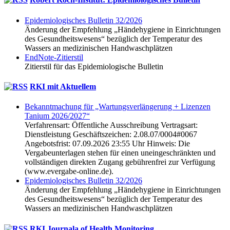
Epidemio­logisches Bulletin 32/2026
Änderung der Empfehlung „Hände­hygiene in Einrichtungen
des Gesundheits­wesens“ bezüglich der Temperatur des
Wassers an medizinischen Hand­wasch­plätzen
EndNote-Zitierstil
Zitierstil für das Epidemiologische Bulletin
RKI mit Aktuellem
Bekanntmachung für „Wartungsverlängerung + Lizenzen
Tanium 2026/2027“
Verfahrensart: Öffentliche Ausschreibung Vertragsart:
Dienstleistung Geschäftszeichen: 2.08.07/0004#0067
Angebotsfrist: 07.09.2026 23:55 Uhr Hinweis: Die
Vergabeunterlagen stehen für einen uneingeschränkten und
vollständigen direkten Zugang gebührenfrei zur Verfügung
(www.evergabe-online.de).
Epidemio­logisches Bulletin 32/2026
Änderung der Empfehlung „Hände­hygiene in Einrichtungen
des Gesundheits­wesens“ bezüglich der Temperatur des
Wassers an medizinischen Hand­wasch­plätzen
RKI Journala of Health Monitoring