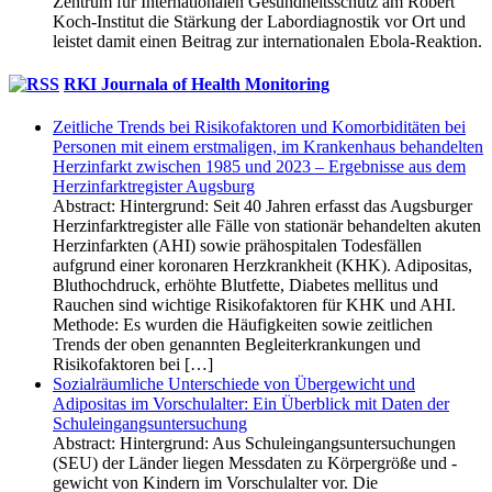
Zentrum für Internationalen Gesundheitsschutz am Robert
Koch-Institut die Stärkung der Labordiagnostik vor Ort und
leistet damit einen Beitrag zur internationalen Ebola-Reaktion.
RKI Journala of Health Monitoring
Zeitliche Trends bei Risiko­faktoren und Komorbiditäten bei
Personen mit einem erstmaligen, im Krankenhaus behandelten
Herzinfarkt zwischen 1985 und 2023 – Ergebnisse aus dem
Herzinfarkt­register Augsburg
Abstract: Hintergrund: Seit 40 Jahren erfasst das Augsburger
Herzinfarktregister alle Fälle von stationär behandelten akuten
Herzinfarkten (AHI) sowie prähospitalen Todesfällen
aufgrund einer koronaren Herzkrankheit (KHK). Adipositas,
Bluthochdruck, erhöhte Blutfette, Diabetes mellitus und
Rauchen sind wichtige Risikofaktoren für KHK und AHI.
Methode: Es wurden die Häufigkeiten sowie zeitlichen
Trends der oben genannten Begleiterkrankungen und
Risikofaktoren bei […]
Sozialräumliche Unterschiede von Übergewicht und
Adipositas im Vorschulalter: Ein Überblick mit Daten der
Schuleingangs­untersuchung
Abstract: Hintergrund: Aus Schuleingangsuntersuchungen
(SEU) der Länder liegen Messdaten zu Körpergröße und -
gewicht von Kindern im Vorschulalter vor. Die