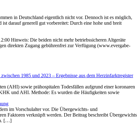
en in Deutschland eigentlich nicht vor. Dennoch ist es möglich,
st darauf generell gut vorbereitet: Durch eine hohe und breit
12:00 Hinweis: Die beiden nicht mehr betriebssicheren Altgeräte
digen direkten Zugang gebührenfrei zur Verfügung (www.evergabe-
t zwischen 1985 und 2023 – Ergebnisse aus dem Herzinfarkt­register
rkten (AHI) sowie prähospitalen Todesfällen aufgrund einer koronaren
für KHK und AHI. Methode: Es wurden die Häufigkeiten sowie
chung
ern im Vorschulalter vor. Die Übergewichts- und
eren Faktoren verknüpft werden. Der Beitrag beschreibt Übergewichts
n. […]