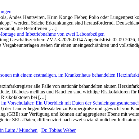
kungen
la, Andes-Hantaviren, Krim-Kongo-Fieber, Polio oder Lungenpest komm
eppt“ werden. Solche Erkrankungen sind heraus­fordernd. Deutschland i
 erkannt, die Betroffenen […]
 Montage und Inbetriebnahme von zwei Laborabzügen
eistung Geschäftszeichen: ZV2-3-2026-0014 Angebotsfrist: 02.09.2026, 
e Vergabeunterlagen stehen für einen uneingeschränkten und vollstän
ersonen mit einem erstmaligen, im Krankenhaus behandelten Herzinfark
erzinfarktregister alle Fälle von stationär behandelten akuten Herzinfa
tfette, Diabetes mellitus und Rauchen sind wichtige Risikofaktoren 
 Risikofaktoren bei […]
im Vorschulalter: Ein Überblick mit Daten der Schuleingangs­untersu
) der Länder liegen Messdaten zu Körpergröße und -gewicht von Kind
ttung (GBE) zur Verfügung und können auf aggregierter Ebene mit weit
erter SEU-Daten, differenziert nach zwei sozialräumlichen Indikatore
 in Laim / München
/
Dr. Tobias Weber