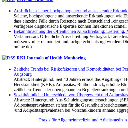
Ausbrüche seltener, hoch­pathogener und ansteckender Erkran
Seltene, hochpathogene und ansteckende Erkrankungen wie Ebo
dass einzelne Fälle durch Reisende nach Deutschland „eingeschl
verfügbare diagnostische Expertise können Infektionen schnell
Bekanntmachung der Öffentlichen Ausschreibung: Lieferung,
Verfahrensart: Öffentliche Ausschreibung Vertragsart: Lieferl
müssen vorher demontiert und fachgerecht entsorgt werden. Di
online.de).
RKI Journala of Health Monitoring
Zeitliche Trends bei Risiko­faktoren und Komorbiditäten bei P
Augsburg
Abstract: Hintergrund: Seit 40 Jahren erfasst das Augsburger H
Herzkrankheit (KHK). Adipositas, Bluthochdruck, erhöhte Blu
zeitlichen Trends der oben genannten Begleiterkrankungen und
Sozialräumliche Unterschiede von Übergewicht und Adipositas 
Abstract: Hintergrund: Aus Schuleingangsuntersuchungen (SEU
Adipositasprävalenzen stehen für die Gesundheitsberichtersta
-und Adipositasprävalenzen bei Vorschulkindern anhand aggregi
2026 © Copyright -
Praxis für Allgemeinmedizin und Arbeitsmedizin