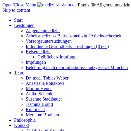
Open/Close Menu
Praxis für Allgemeinmedizin
Skip to content
Start
Leistungen
Allgemeinmedizin
Arbeitsmedizin / Betriebsmedizin / Arbeitssicherheit
Vorsorgeuntersuchungen
Individuelle Gesundheits- Leistungen (IGeL)
Reisemedizin
Gelbfieber- Impfung
Impfungen
Belehrung nach dem Infektionsschutzgesetz / München
Team
Dr. med. Tobias Weber
Anastasiia Poliakova
Marion Heuer
Aniko Schenk
Susanne Stadlbauer
Jasmina Brand
Runqi Cai
Meriame Bouinan
Philosophie
Kontakt
Anfahrt und Kontakt